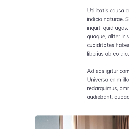
Utilitatis causa 
indicia naturae. S
inquit, quid agas
quaque, aliter in 
cupiditates haber
liberius ab eo dic
Ad eos igitur con
Universa enim ill
redarguimus, omn
audiebant, quoa