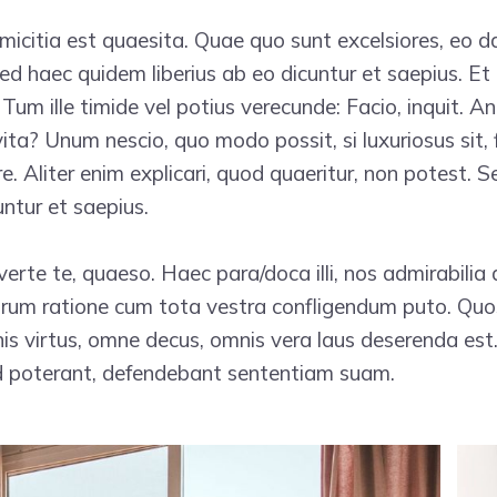
amicitia est quaesita. Quae quo sunt excelsiores, eo da
ed haec quidem liberius ab eo dicuntur et saepius. Et i
; Tum ille timide vel potius verecunde: Facio, inquit. A
vita? Unum nescio, quo modo possit, si luxuriosus sit, 
e. Aliter enim explicari, quod quaeritur, non potest.
untur et saepius.
verte te, quaeso. Haec para/doca illi, nos admirabilia
orum ratione cum tota vestra confligendum puto. Quos
is virtus, omne decus, omnis vera laus deserenda est
d poterant, defendebant sententiam suam.