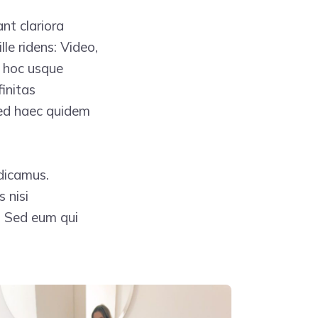
nt clariora
lle ridens: Video,
n hoc usque
finitas
 Sed haec quidem
 dicamus.
 nisi
. Sed eum qui