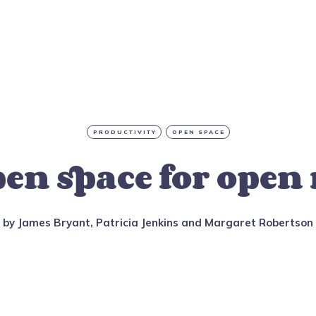
PRODUCTIVITY
OPEN SPACE
pen space for open
by
James Bryant
,
Patricia Jenkins
and
Margaret Robertson