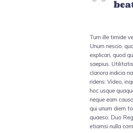
bea
Tum ille timide ve
Unum nescio, quo 
explicari, quod q
saepius. Utilitat
clariora indicia n
ridens: Video, inq
hoc usque quaque,
neque eam causam
qui unum diem tot
quaeso. Duo Reges
etiamsi nulla com