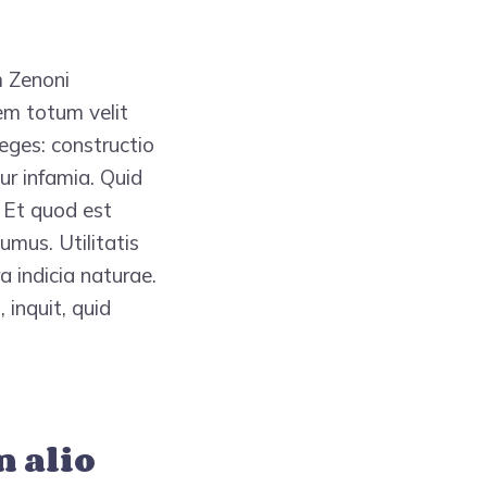
m Zenoni
em totum velit
eges: constructio
tur infamia. Quid
. Et quod est
umus. Utilitatis
a indicia naturae.
 inquit, quid
 alio