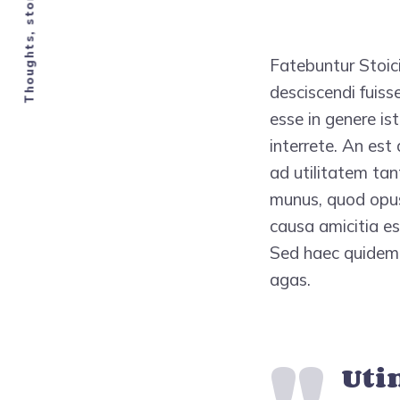
Thoughts, stories and ideas
Fatebuntur Stoic
desciscendi fuiss
esse in genere is
interrete. An est
ad utilitatem tan
munus, quod opus 
causa amicitia es
Sed haec quidem li
agas.
Uti