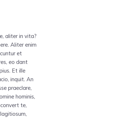
 aliter in vita?
ere. Aliter enim
icuntur et
res, eo dant
us. Et ille
cio, inquit. An
sse praeclare,
omine hominis,
 convert te,
flagitiosum,