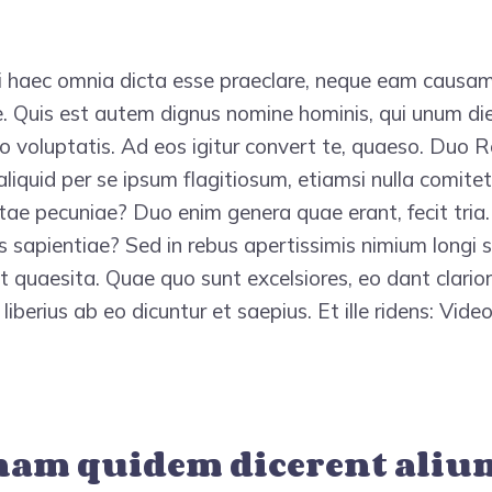
i haec omnia dicta esse praeclare, neque eam causa
e. Quis est autem dignus nomine hominis, qui unum di
to voluptatis. Ad eos igitur convert te, quaeso. Duo R
 aliquid per se ipsum flagitiosum, etiamsi nulla comite
tae pecuniae? Duo enim genera quae erant, fecit tria
sapientiae? Sed in rebus apertissimis nimium longi s
t quaesita. Quae quo sunt excelsiores, eo dant clarior
berius ab eo dicuntur et saepius. Et ille ridens: Video,
nam quidem dicerent alium