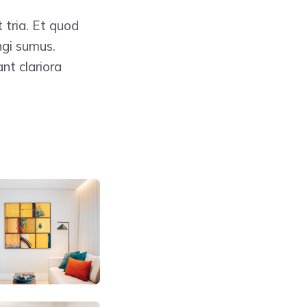
 tria. Et quod
ngi sumus.
nt clariora