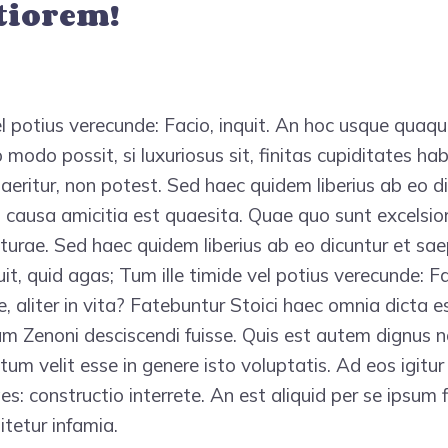
tiorem!
l potius verecunde: Facio, inquit. An hoc usque quaque,
modo possit, si luxuriosus sit, finitas cupiditates hab
uaeritur, non potest. Sed haec quidem liberius ab eo d
is causa amicitia est quaesita. Quae quo sunt excelsio
aturae. Sed haec quidem liberius ab eo dicuntur et saepi
uit, quid agas; Tum ille timide vel potius verecunde: Fa
 aliter in vita? Fatebuntur Stoici haec omnia dicta e
 Zenoni desciscendi fuisse. Quis est autem dignus n
um velit esse in genere isto voluptatis. Ad eos igitur
: constructio interrete. An est aliquid per se ipsum 
itetur infamia.