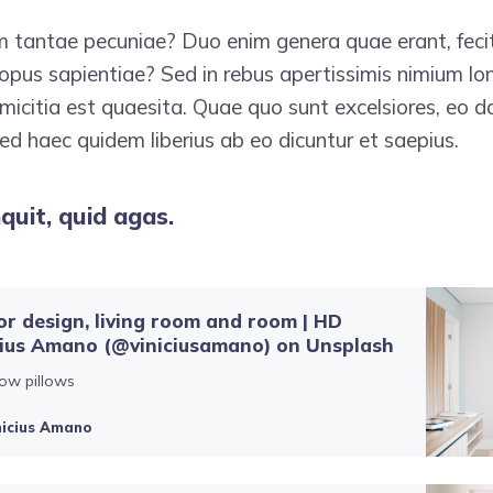
m tantae pecuniae? Duo enim genera quae erant, fecit
opus sapientiae? Sed in rebus apertissimis nimium lo
amicitia est quaesita. Quae quo sunt excelsiores, eo da
Sed haec quidem liberius ab eo dicuntur et saepius.
inquit, quid agas.
ior design, living room and room | HD
cius Amano (@viniciusamano) on Unsplash
row pillows
nicius Amano